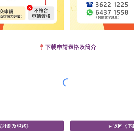
下載申請表格及簡介
📍
回《計劃及服務》
➤ 返回《下