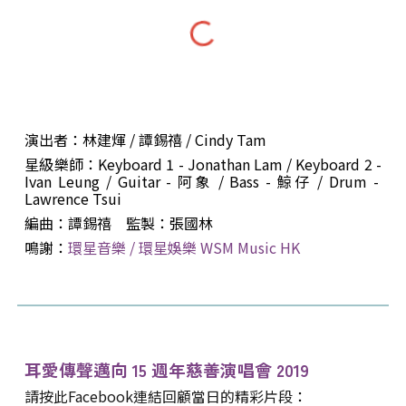
演出者
：林建煇 / 譚錫禧 / Cindy Tam
星級樂師：Keyboard 1
-
Jonathan Lam / Keyboard 2
-
Ivan Leung / Guitar
-
阿象 / Bass
-
鯨仔 / Drum
-
Lawrence Tsui
編曲：譚錫禧 監製：張國林
鳴謝
：
環星音樂 / 環星娛樂 WSM Music HK
耳愛傳聲邁向 1
5
週年
慈善演唱會 201
9
請按此Facebook連結回顧當日的精彩片段
：