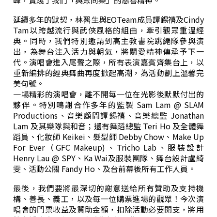
峰，實踐了我們「與眾同樂」的慈善精神。
延續多年的默契，林醫生與EOTeam成員譚錫禧及Cindy
Tam以跨越流行與武俠風格的組曲，牽引觀眾重溫經
典。同時，我們特別邀請到高主教書院跳繩隊參與演
出，為舞台注入活力與朝氣，將關愛精神傳承予下一
代。演唱會進入尾聲之際，所有表演嘉賓齊集台上，以
重新編排的經典舞曲再度掀起高潮，為活動劃上溫馨完
美句號。
一場精彩的演唱會，離不開每一位在光影後默默付出的
夥伴。特別鳴謝合作多年的監製 Sam Lam @ SLAM
Productions、音樂顧問譚錫禧、音樂總監 Jonathan
Lam 及其樂隊與和音；還有舞蹈總監 Teri Ho 及全體舞
蹈員、化妝師 Keikei、髮型師 Debby Chow、Make Up
For Ever（GFC Makeup)、Tricho Lab、服裝設計
Henry Lau @ SPY、Ka Wai及服裝團隊、舞台設計盧綺
雯、活動公關 Fandy Ho、及台前幕後所有工作人員。
最後，我們要將最深切的謝意送給所有贊助及支持機
構、善長、義工，以及每一位購票進場的觀眾！今次演
唱會的門票收益及贊助金額，扣除活動必要開支，將用