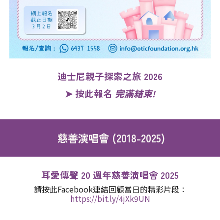
迪士尼親子探索之旅 2026
➤
按此報名
完滿結束!
慈善演唱會 (2018-2025)
耳愛傳聲
20
週年慈善演唱會 202
5
請按此Facebook連結回顧當日的精彩片段
：
https://bit.ly/4jXk9UN