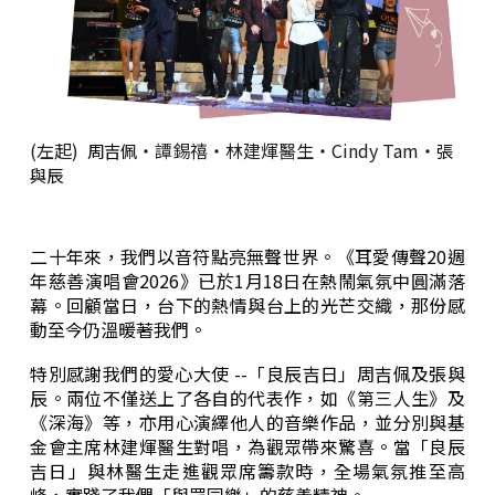
(左起)
‧譚錫禧‧林建煇醫生‧Cindy Tam‧
周吉佩
張
與辰
二十年來，我們以音符點亮無聲世界。《耳愛傳聲20週
年慈善演唱會2026》已於1月18日在熱鬧氣氛中圓滿落
幕。回顧當日，台下的熱情與台上的光芒交織，那份感
動至今仍溫暖著我們。
特別感謝我們的愛心大使 --「良辰吉日」周吉佩及張與
辰。兩位不僅送上了各自的代表作，如《第三人生》及
《深海》等，亦用心演繹他人的音樂作品，並分別與基
金會主席林建煇醫生對唱，為觀眾帶來驚喜。當「良辰
吉日」與林醫生走進觀眾席籌款時，全場氣氛推至高