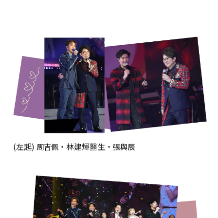
(左起)
‧林建煇醫生‧
周吉佩
張與辰