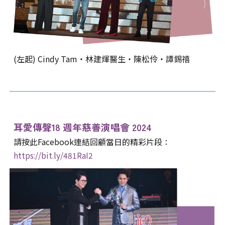
(左起) Cindy Tam‧林建煇醫生‧陳松伶‧譚錫禧
耳愛傳聲1
8
週年
慈善演唱會 20
2
4
請按此Facebook連結回顧當日的精彩片段
：
https://bit.ly/481RaI2