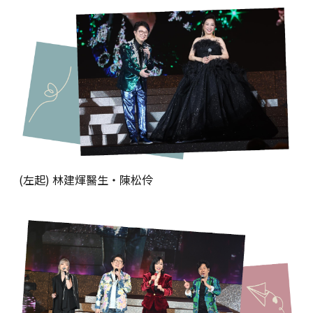
(
左起
)
林建煇醫生‧陳松伶