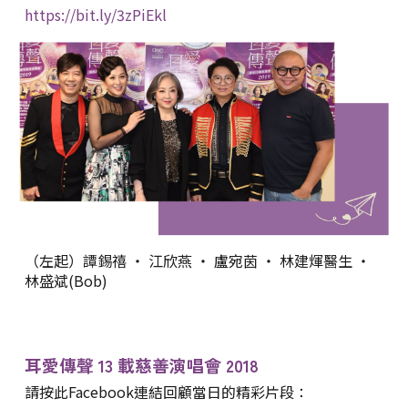
https://bit.ly/3zPiEkl
（左起）譚錫禧 ‧ 江欣燕 ‧ 盧宛茵 ‧ 林建煇醫生 ‧
林盛斌(Bob)
耳愛傳聲 13 載慈善演唱會 2018
請按
此
Facebook連結回顧當日的精彩片段
：