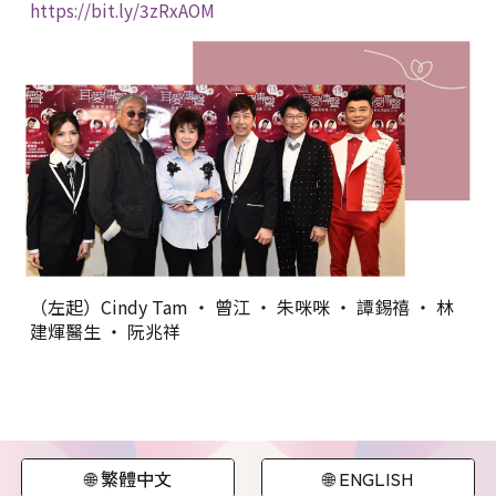
https://bit.ly/3zRxAOM
（左起）Cindy Tam ‧ 曾江 ‧ 朱咪咪 ‧ 譚錫禧 ‧ 林
建煇醫生 ‧ 阮兆祥
🌐 繁體中文
🌐 ENGLISH