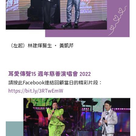
（左起）林建煇醫生 ‧
黃凱芹
耳愛傳聲1
5
週年
慈善演唱會 20
22
請按此Facebook連結回顧當日的精彩片段
：
https://bit.ly/3RTwEmW