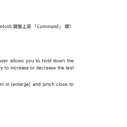
intosh 鍵盤上是
「
Command
」
鍵）
。
wser allows you to hold down the
 to increase or decrease the text
 in (enlarge) and pinch close to