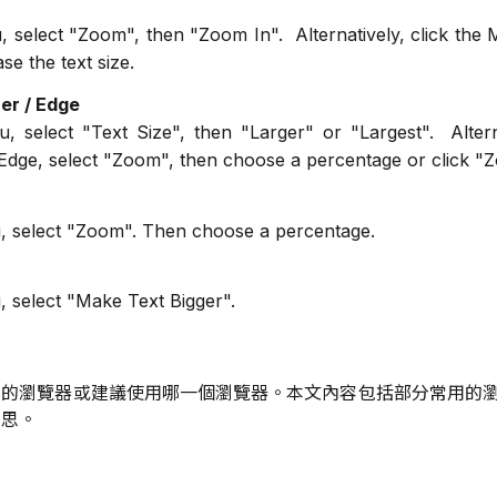
 select "Zoom", then "Zoom In". Alternatively, click the 
se the text size.
rer / Edge
 select "Text Size", then "Larger" or "Largest". Alternat
/Edge, select "Zoom", then choose a percentage or click "
, select "Zoom". Then choose a percentage.
 select "Make Text Bigger".
定的瀏覽器或建議使用哪一個瀏覽器。本文內容包括部分常用的
意思。