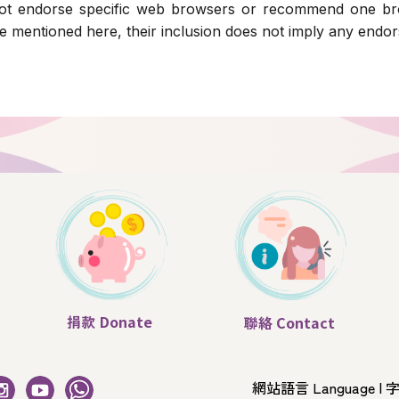
not endorse specific web browsers or recommend one b
e mentioned here, their inclusion does not imply any end
捐款
Donate
聯絡
Contact
網站語言 Language
|
字