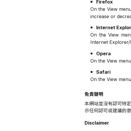
Firefox
On the View menu,
increase or decrea
Internet Explo
On the View menu,
Internet Explorer
Opera
On the View menu
Safari
On the View menu,
免責聲明
本網站
並沒有認可特
示任何認可或建議的
Disclaimer